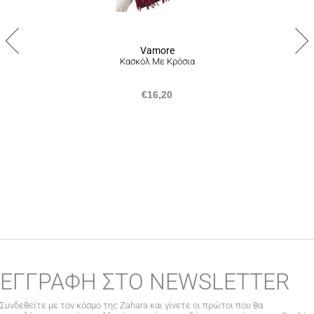
ακολουθώντας την διαδικασία που αναγράφεται
εδώ
.
να
επιλεγούν
στη
σελίδα
του
Vamore
προϊόντος
Κασκόλ Με Κρόσια
€
16,20
ΕΓΓΡΑΦΗ ΣΤΟ NEWSLETTER
Συνδεθείτε με τον κόσμο της Zahara και γίνετε οι πρώτοι που θα