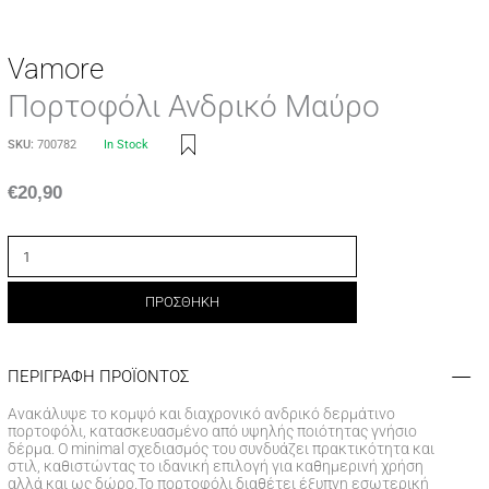
Vamore
Πορτοφόλι Ανδρικό Μαύρο
SKU:
700782
In Stock
€
20,90
ΠΡΟΣΘΗΚΗ
ΠΕΡΙΓΡΑΦΗ ΠΡΟΪΟΝΤΟΣ
Ανακάλυψε το κομψό και διαχρονικό ανδρικό δερμάτινο
πορτοφόλι, κατασκευασμένο από υψηλής ποιότητας γνήσιο
δέρμα. Ο minimal σχεδιασμός του συνδυάζει πρακτικότητα και
στιλ, καθιστώντας το ιδανική επιλογή για καθημερινή χρήση
αλλά και ως δώρο.Το πορτοφόλι διαθέτει έξυπνη εσωτερική