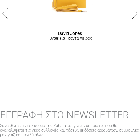
ακολουθώντας την διαδικασία που αναγράφεται
εδώ
.
να
επιλεγούν
στη
σελίδα
του
προϊόντος
David Jones
Γυναικεία Τσάντα Χειρός
ΕΓΓΡΑΦΗ ΣΤΟ NEWSLETTER
Συνδεθείτε με τον κόσμο της Zahara και γίνετε οι πρώτοι που θα
ανακαλύψετε τις νέες συλλογές και τάσεις, εκδόσεις αρωμάτων, συμβουλές
μακιγιάζ και πολλά άλλα.