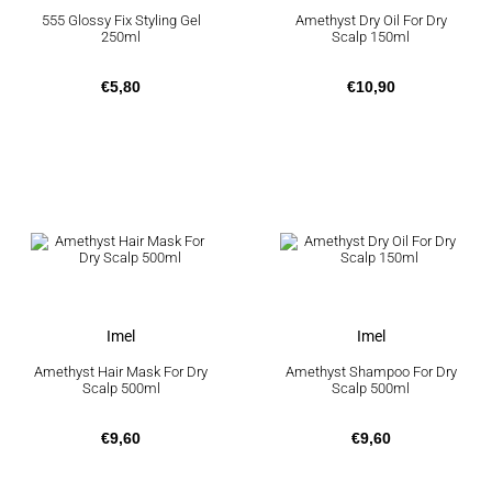
L'Oréal Professionnel
(4)
555 Glossy Fix Styling Gel
Amethyst Dry Oil For Dry
250ml
Scalp 150ml
Majirel L'Oréal Professionnel
(6)
Martinelia
(1)
€
5,80
€
10,90
Noah
(3)
Ro-Ro Accessories
(14)
Schwarzkopf
(8)
Sebastian Professional
(1)
Una
(4)
Wella Professionals
(6)
Imel
Imel
Amethyst Hair Mask For Dry
Amethyst Shampoo For Dry
Scalp 500ml
Scalp 500ml
€
9,60
€
9,60