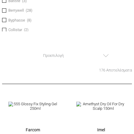
Batiste
(3)
Berrywell
(28)
Byphasse
(8)
Collistar
(2)
Dalon
(1)
Dermacol
(1)
Προεπιλογή
Eveline Cosmetics
(1)
Farcom
(18)
176 Αποτελέσματα
Goldenrose
(1)
Hei Poa
(1)
IDC Institute
(4)
Imel
(40)
Insight
(4)
Invisibobble
(6)
Farcom
Imel