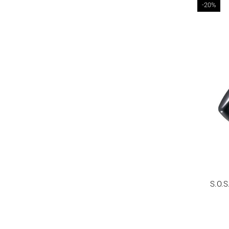
-20%
S.O.S