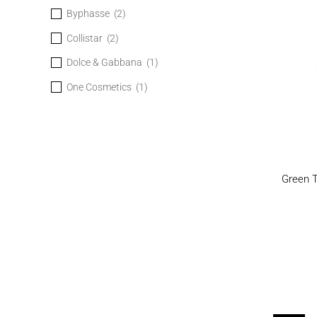
Byphasse
(2)
Collistar
(2)
Dolce & Gabbana
(1)
One Cosmetics
(1)
Green T