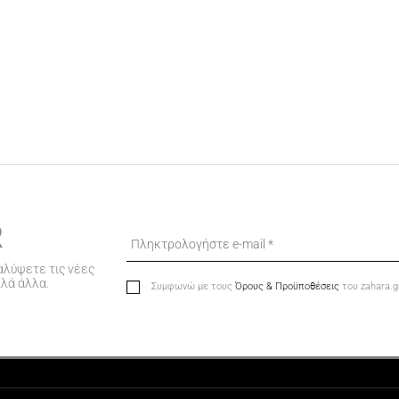
R
αλύψετε τις νέες
λλά άλλα.
Συμφωνώ με τους
Όρους & Προϋποθέσεις
του zahara.g