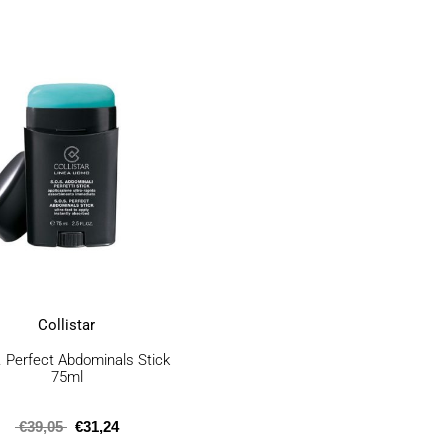
Collistar
. Perfect Abdominals Stick
75ml
€
39,05
€
31,24